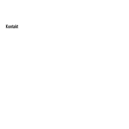
Kontakt
Kari Nordmann
Epost@epost
12345678
Tønsberg
Vestfold
LEGGUT.NO
Brukeravtalen
Personveernerklæringen