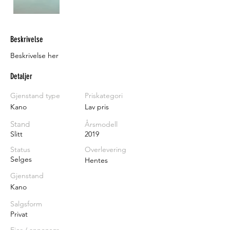
Beskrivelse
Beskrivelse her
Detaljer
Gjenstand type
Priskategori
Kano
Lav pris
Stand
Årsmodell
Slitt
2019
Status
Overlevering
Selges
Hentes
Gjenstand
Kano
Salgsform
Privat