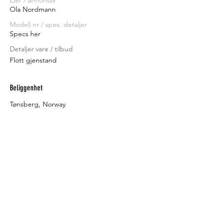
Eier / annonsør
Ola Nordmann
Modell nr / spes. detaljer
Specs her
Detaljer vare / tilbud
Flott gjenstand
Beliggenhet
Tønsberg, Norway