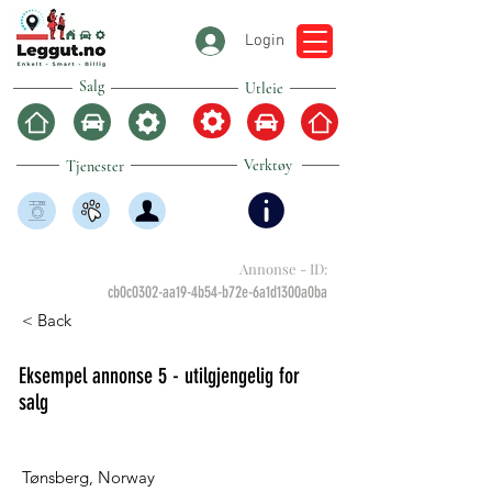
Login
Salg
Utleie
Verktøy
Tjenester
Annonse - ID:
cb0c0302-aa19-4b54-b72e-6a1d1300a0ba
< Back
Eksempel annonse 5 - utilgjengelig for
salg
Tønsberg, Norway