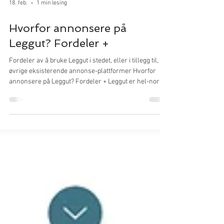
18. feb.
1 min lesing
Hvorfor annonsere på
Leggut? Fordeler +
Fordeler av å bruke Leggut i stedet, eller i tillegg til,
øvrige eksisterende annonse-plattformer Hvorfor
annonsere på Leggut? Fordeler + Leggut er hel-norsk
og i start-fasen , som trygghet og god (høy) plassering
/ synlighet Leggut gir deg i 2026 helt gratis
annonsering , uten binding og uten kort-registrering
Leggut gir deg gratis annonsering i populære marked -
høyt priset hos konkurrenter Eksempler: Salg og
utleie av bil og bolig - Du får høy listing uten noen
investe