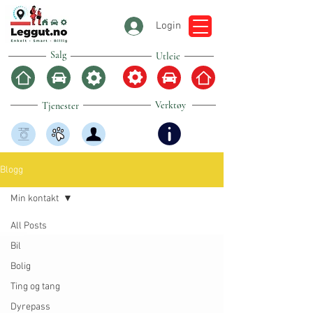
Login
Salg
Utleie
Verktøy
Tjenester
Blogg
Min kontakt
All Posts
Bil
Bolig
Ting og tang
Dyrepass