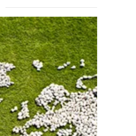
6. feb.
1 min lesing
Siste nytt! Leggut -
Hjelpesider
Vi fortsetter utvikling av support og hjelpesider på
Leggut annonsemarked - sider. Vi har opprettet knapp
med direkte-lenke til hjelpesider via Leggut -
hovedsiden. Du finner egen (rød) knapp "Hjelpesider".
Vi jobber nå for å forenkle nettsider slik at det skal bli
intuitivt og forståelig og selvforklarende for
besøkende hva du får og hvordan du går frem, for å bli
registrert bruker og å registrere og bestille annonse.
Den nye hjelpesiden har adresselinje URL som
avslutter me