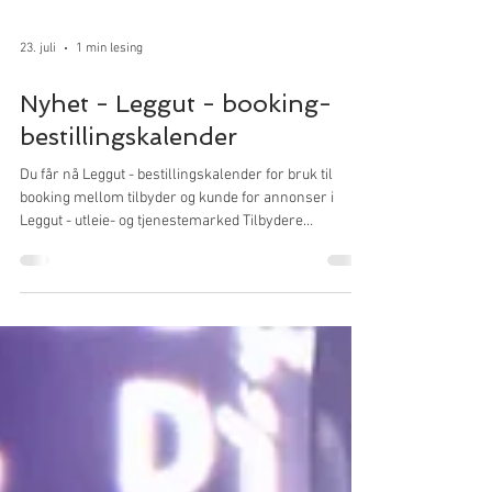
23. juli
1 min lesing
Nyhet - Leggut - booking-
bestillingskalender
Du får nå Leggut - bestillingskalender for bruk til
booking mellom tilbyder og kunde for annonser i
Leggut - utleie- og tjenestemarked Tilbydere
oppdaterer enkelt ledige timer på
login/medlemssiden for din annonse Tilbydere kan
selvsagt slette ledige timer de ikke lenger ønsker å
vise i kalenderen Kunder finner kalender for
tilgjengelighet og bestilling på annonsesiden når de
klikker seg inn på annonsen fra hovesiden i det
respektive annonsemarkedet for utleie og tjenester V